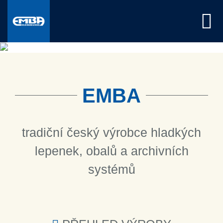
PROFESIONÁL
EXPERT
SPECIALISTA
PROFESIONÁL
EXPERT
V UKLÁDÁNÍ
NA
NA HLADKÉ
V UKLÁDÁNÍ
NA
DOKUMENTŮ
ARCHIVACI
LEPENKY
DOKUMENTŮ
ARCHIVACI
EMBA
tradiční český výrobce hladkých
lepenek, obalů a archivních
systémů