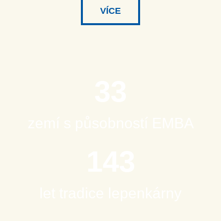
VÍCE
33
zemí s působností EMBA
143
let tradice lepenkárny