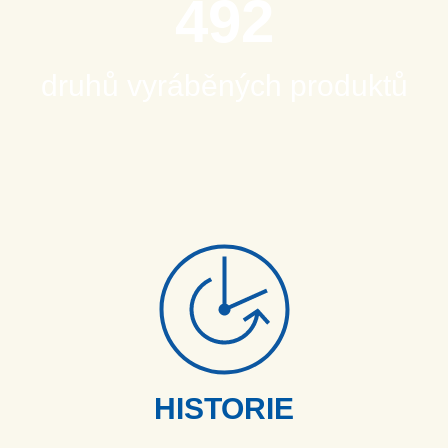
494
druhů vyráběných produktů
HISTORIE