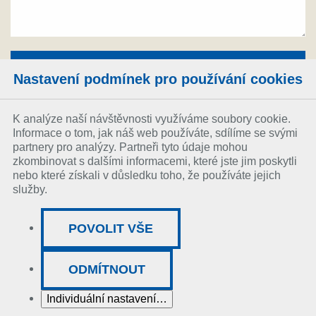
Nastavení podmínek pro používání cookies
K analýze naší návštěvnosti využíváme soubory cookie.
Informace o tom, jak náš web používáte, sdílíme se svými
partnery pro analýzy. Partneři tyto údaje mohou
zkombinovat s dalšími informacemi, které jste jim poskytli
nebo které získali v důsledku toho, že používáte jejich
služby.
POVOLIT VŠE
ODMÍTNOUT
© 2026. All Rights Reserved EMBA spol. s r.o.
Individuální nastavení…
Cookies